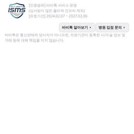
[인증범위] 바비톡 서비스 운영
(심사받지 않은 물리적 인프라 제외)
[유효기간] 2024.02.07 ~ 2027.02.06
arrow_right
arrow_right
바비톡 알아보기
병원 입점 문의
바비톡은 통신판매의 당사자가 아니므로, 의료기관이 등록한 시/수술 정보 및
거래 등에 대해 책임을 지지 않습니다.