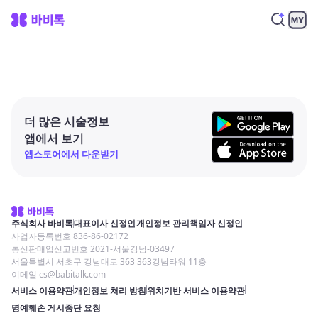
더 많은 시술정보
앱에서 보기
앱스토어에서 다운받기
주식회사 바비톡
대표이사 신정인
개인정보 관리책임자 신정인
사업자등록번호 836-86-02172
통신판매업신고번호 2021-서울강남-03497
서울특별시 서초구 강남대로 363 363강남타워 11층
이메일 cs@babitalk.com
서비스 이용약관
개인정보 처리 방침
위치기반 서비스 이용약관
명예훼손 게시중단 요청