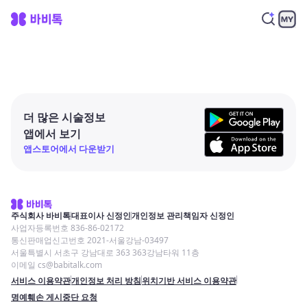
더 많은 시술정보
앱에서 보기
앱스토어에서 다운받기
주식회사 바비톡
대표이사 신정인
개인정보 관리책임자 신정인
사업자등록번호 836-86-02172
통신판매업신고번호 2021-서울강남-03497
서울특별시 서초구 강남대로 363 363강남타워 11층
이메일 cs@babitalk.com
서비스 이용약관
개인정보 처리 방침
위치기반 서비스 이용약관
명예훼손 게시중단 요청