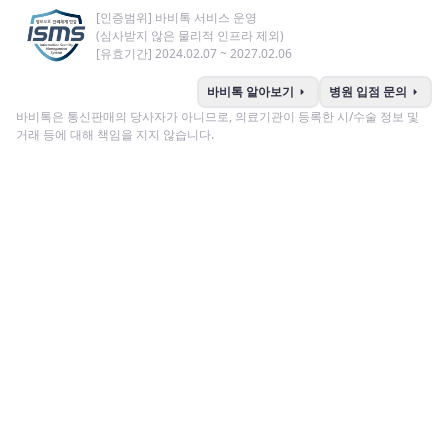
[인증범위] 바비톡 서비스 운영
(심사받지 않은 물리적 인프라 제외)
[유효기간] 2024.02.07 ~ 2027.02.06
arrow_right
arrow_right
바비톡 알아보기
병원 입점 문의
바비톡은 통신판매의 당사자가 아니므로, 의료기관이 등록한 시/수술 정보 및
거래 등에 대해 책임을 지지 않습니다.