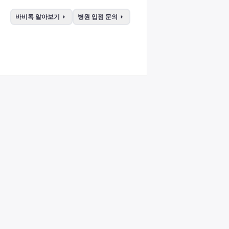
arrow_right
arrow_right
바비톡 알아보기
병원 입점 문의