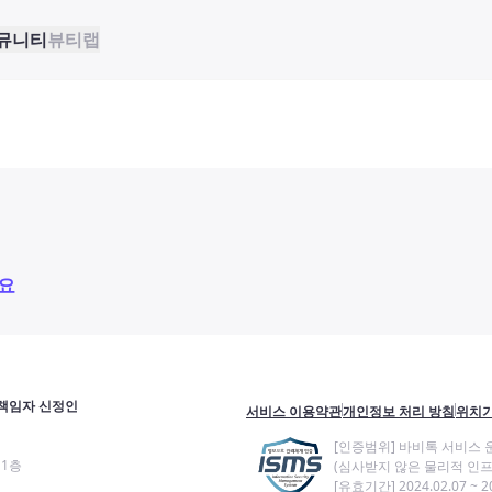
뮤니티
뷰티랩
요
책임자 신정인
서비스 이용약관
개인정보 처리 방침
위치기
[인증범위] 바비톡 서비스 
11층
(심사받지 않은 물리적 인프
[유효기간] 2024.02.07 ~ 20