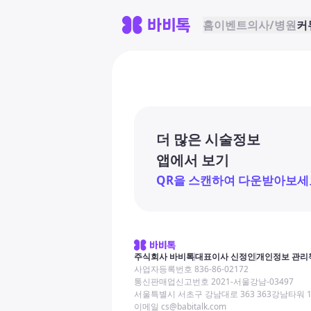
홈
이벤트
의사/병원
커
더 많은 시술정보
앱에서 보기
QR을 스캔하여 다운받아보세
주식회사 바비톡
대표이사 신정인
개인정보 관리
사업자등록번호 836-86-02172
통신판매업신고번호 2021-서울강남-03497
서울특별시 서초구 강남대로 363 363강남타워 
이메일 cs@babitalk.com