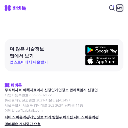
더 많은 시술정보
앱에서 보기
앱스토어에서 다운받기
주식회사 바비톡
대표이사 신정인
개인정보 관리책임자 신정인
사업자등록번호 836-86-02172
통신판매업신고번호 2021-서울강남-03497
서울특별시 서초구 강남대로 363 363강남타워 11층
이메일 cs@babitalk.com
서비스 이용약관
개인정보 처리 방침
위치기반 서비스 이용약관
명예훼손 게시중단 요청