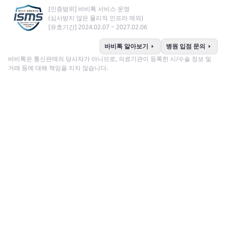
[인증범위] 바비톡 서비스 운영
(심사받지 않은 물리적 인프라 제외)
[유효기간] 2024.02.07 ~ 2027.02.06
arrow_right
arrow_right
바비톡 알아보기
병원 입점 문의
바비톡은 통신판매의 당사자가 아니므로, 의료기관이 등록한 시/수술 정보 및
거래 등에 대해 책임을 지지 않습니다.