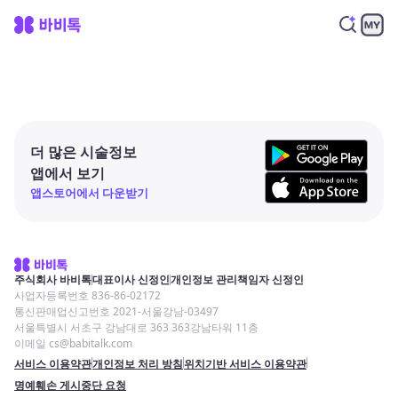
더 많은 시술정보
앱에서 보기
앱스토어에서 다운받기
주식회사 바비톡
대표이사 신정인
개인정보 관리책임자 신정인
사업자등록번호 836-86-02172
통신판매업신고번호 2021-서울강남-03497
서울특별시 서초구 강남대로 363 363강남타워 11층
이메일 cs@babitalk.com
서비스 이용약관
개인정보 처리 방침
위치기반 서비스 이용약관
명예훼손 게시중단 요청