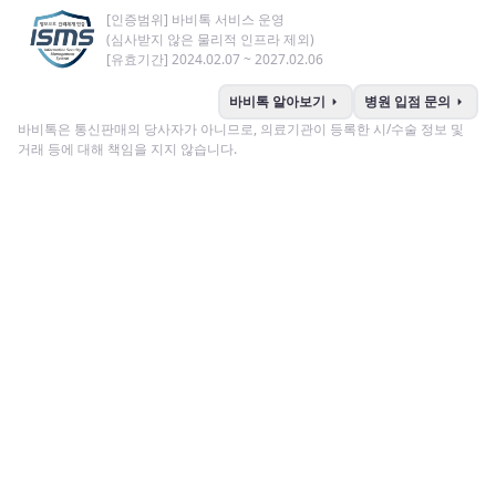
[인증범위] 바비톡 서비스 운영
(심사받지 않은 물리적 인프라 제외)
[유효기간] 2024.02.07 ~ 2027.02.06
arrow_right
arrow_right
바비톡 알아보기
병원 입점 문의
바비톡은 통신판매의 당사자가 아니므로, 의료기관이 등록한 시/수술 정보 및
거래 등에 대해 책임을 지지 않습니다.