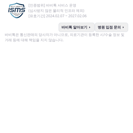
[인증범위] 바비톡 서비스 운영
(심사받지 않은 물리적 인프라 제외)
[유효기간] 2024.02.07 ~ 2027.02.06
arrow_right
arrow_right
바비톡 알아보기
병원 입점 문의
바비톡은 통신판매의 당사자가 아니므로, 의료기관이 등록한 시/수술 정보 및
거래 등에 대해 책임을 지지 않습니다.