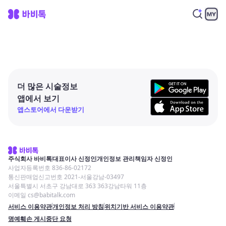
더 많은 시술정보
앱에서 보기
앱스토어에서 다운받기
주식회사 바비톡
대표이사 신정인
개인정보 관리책임자 신정인
사업자등록번호 836-86-02172
통신판매업신고번호 2021-서울강남-03497
서울특별시 서초구 강남대로 363 363강남타워 11층
이메일 cs@babitalk.com
서비스 이용약관
개인정보 처리 방침
위치기반 서비스 이용약관
명예훼손 게시중단 요청