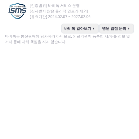
[인증범위] 바비톡 서비스 운영
(심사받지 않은 물리적 인프라 제외)
[유효기간] 2024.02.07 ~ 2027.02.06
arrow_right
arrow_right
바비톡 알아보기
병원 입점 문의
바비톡은 통신판매의 당사자가 아니므로, 의료기관이 등록한 시/수술 정보 및
거래 등에 대해 책임을 지지 않습니다.