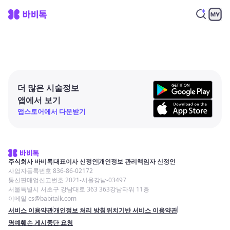
더 많은 시술정보
앱에서 보기
앱스토어에서 다운받기
주식회사 바비톡
대표이사 신정인
개인정보 관리책임자 신정인
사업자등록번호 836-86-02172
통신판매업신고번호 2021-서울강남-03497
서울특별시 서초구 강남대로 363 363강남타워 11층
이메일 cs@babitalk.com
서비스 이용약관
개인정보 처리 방침
위치기반 서비스 이용약관
명예훼손 게시중단 요청