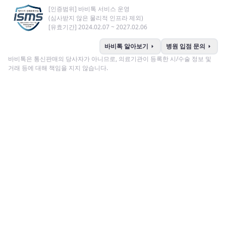
[인증범위] 바비톡 서비스 운영
(심사받지 않은 물리적 인프라 제외)
[유효기간] 2024.02.07 ~ 2027.02.06
arrow_right
arrow_right
바비톡 알아보기
병원 입점 문의
바비톡은 통신판매의 당사자가 아니므로, 의료기관이 등록한 시/수술 정보 및
거래 등에 대해 책임을 지지 않습니다.