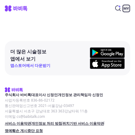
더 많은 시술정보
앱에서 보기
앱스토어에서 다운받기
주식회사 바비톡
대표이사 신정인
개인정보 관리책임자 신정인
사업자등록번호 836-86-02172
통신판매업신고번호 2021-서울강남-03497
서울특별시 서초구 강남대로 363 363강남타워 11층
이메일 cs@babitalk.com
서비스 이용약관
개인정보 처리 방침
위치기반 서비스 이용약관
명예훼손 게시중단 요청