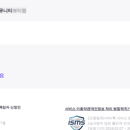
뮤니티
뷰티랩
요
책임자 신정인
서비스 이용약관
개인정보 처리 방침
위치기
[인증범위] 바비톡 서비스 
11층
(심사받지 않은 물리적 인프
[유효기간] 2024.02.07 ~ 20