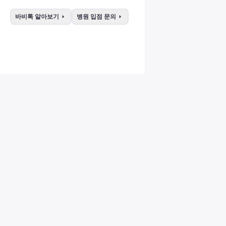
arrow_right
arrow_right
바비톡 알아보기
병원 입점 문의