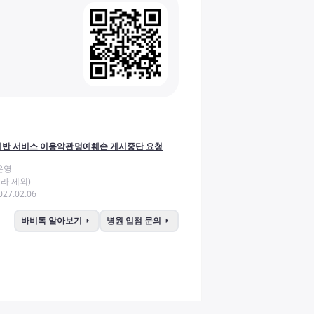
반 서비스 이용약관
명예훼손 게시중단 요청
운영
라 제외)
27.02.06
arrow_right
arrow_right
바비톡 알아보기
병원 입점 문의