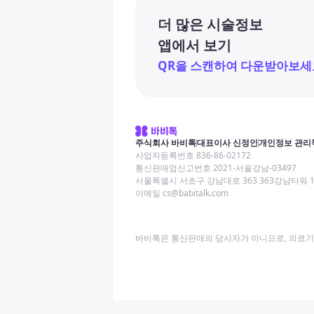
더 많은 시술정보
앱에서 보기
QR을 스캔하여 다운받아보세
주식회사 바비톡
대표이사 신정인
개인정보 관리
사업자등록번호 836-86-02172
통신판매업신고번호 2021-서울강남-03497
서울특별시 서초구 강남대로 363 363강남타워 
이메일 cs@babitalk.com
바비톡은 통신판매의 당사자가 아니므로, 의료기관