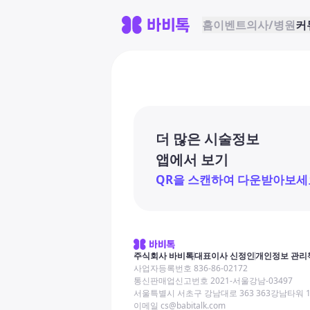
홈
이벤트
의사/병원
커
더 많은 시술정보
앱에서 보기
QR을 스캔하여 다운받아보세
주식회사 바비톡
대표이사 신정인
개인정보 관리
사업자등록번호 836-86-02172
통신판매업신고번호 2021-서울강남-03497
서울특별시 서초구 강남대로 363 363강남타워 
이메일 cs@babitalk.com