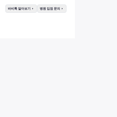
arrow_right
arrow_right
바비톡 알아보기
병원 입점 문의