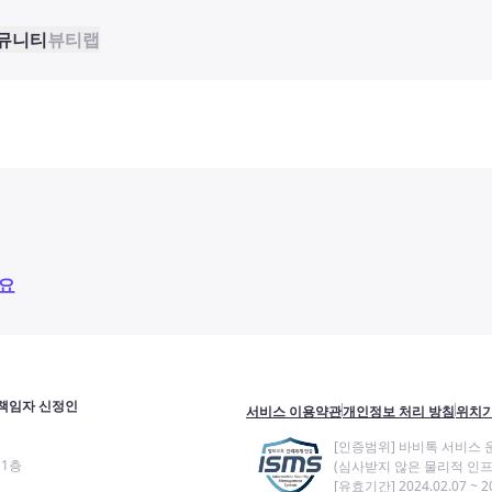
뮤니티
뷰티랩
요
책임자 신정인
서비스 이용약관
개인정보 처리 방침
위치기
[인증범위] 바비톡 서비스 
11층
(심사받지 않은 물리적 인프
[유효기간] 2024.02.07 ~ 20