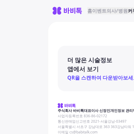
홈
이벤트
의사/병원
커
더 많은 시술정보
앱에서 보기
QR을 스캔하여 다운받아보세
주식회사 바비톡
대표이사 신정인
개인정보 관리
사업자등록번호 836-86-02172
통신판매업신고번호 2021-서울강남-03497
서울특별시 서초구 강남대로 363 363강남타워 
이메일 cs@babitalk.com