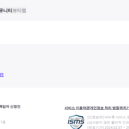
뮤니티
뷰티랩
요
책임자 신정인
서비스 이용약관
개인정보 처리 방침
위치기
[인증범위] 바비톡 서비스 
11층
(심사받지 않은 물리적 인프
[유효기간] 2024.02.07 ~ 20