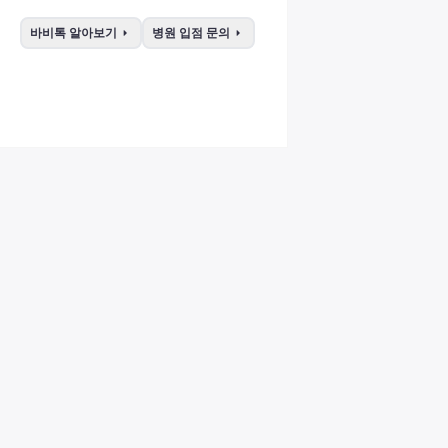
arrow_right
arrow_right
바비톡 알아보기
병원 입점 문의