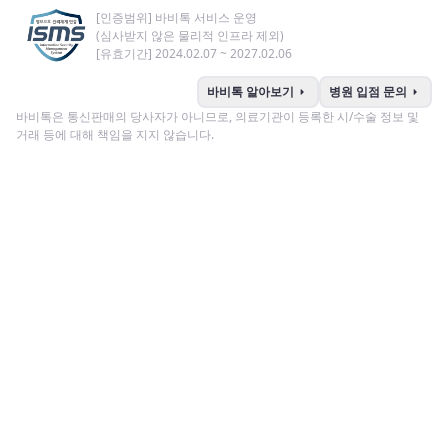
[인증범위] 바비톡 서비스 운영
(심사받지 않은 물리적 인프라 제외)
[유효기간] 2024.02.07 ~ 2027.02.06
arrow_right
arrow_right
바비톡 알아보기
병원 입점 문의
바비톡은 통신판매의 당사자가 아니므로, 의료기관이 등록한 시/수술 정보 및
거래 등에 대해 책임을 지지 않습니다.