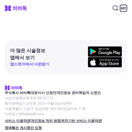
더 많은 시술정보
앱에서 보기
앱스토어에서 다운받기
주식회사 바비톡
대표이사 신정인
개인정보 관리책임자 신정인
사업자등록번호 836-86-02172
통신판매업신고번호 2021-서울강남-03497
서울특별시 서초구 강남대로 363 363강남타워 11층
이메일 cs@babitalk.com
서비스 이용약관
개인정보 처리 방침
위치기반 서비스 이용약관
명예훼손 게시중단 요청