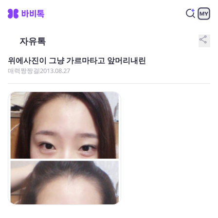
share
자유톡
위에사진이 그냥 가르마타고 앞머리내린
매력짱짱걸
2013.08.27