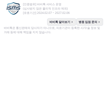
[인증범위] 바비톡 서비스 운영
(심사받지 않은 물리적 인프라 제외)
[유효기간] 2024.02.07 ~ 2027.02.06
arrow_right
arrow_right
바비톡 알아보기
병원 입점 문의
바비톡은 통신판매의 당사자가 아니므로, 의료기관이 등록한 시/수술 정보 및
거래 등에 대해 책임을 지지 않습니다.