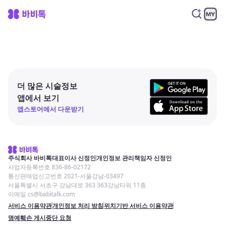
더 많은 시술정보
앱에서 보기
앱스토어에서 다운받기
주식회사 바비톡
대표이사 신정인
개인정보 관리책임자 신정인
사업자등록번호 836-86-02172
통신판매업신고번호 2021-서울강남-03497
서울특별시 서초구 강남대로 363 363강남타워 11층
이메일 cs@babitalk.com
서비스 이용약관
개인정보 처리 방침
위치기반 서비스 이용약관
명예훼손 게시중단 요청