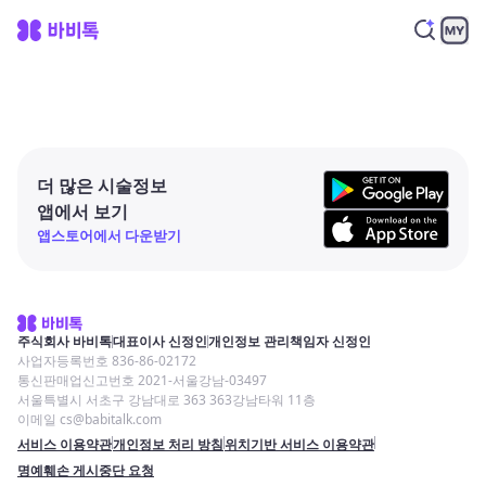
더 많은 시술정보
앱에서 보기
앱스토어에서 다운받기
주식회사 바비톡
대표이사 신정인
개인정보 관리책임자 신정인
사업자등록번호 836-86-02172
통신판매업신고번호 2021-서울강남-03497
서울특별시 서초구 강남대로 363 363강남타워 11층
이메일 cs@babitalk.com
서비스 이용약관
개인정보 처리 방침
위치기반 서비스 이용약관
명예훼손 게시중단 요청