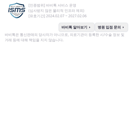
[인증범위] 바비톡 서비스 운영
(심사받지 않은 물리적 인프라 제외)
[유효기간] 2024.02.07 ~ 2027.02.06
arrow_right
arrow_right
바비톡 알아보기
병원 입점 문의
바비톡은 통신판매의 당사자가 아니므로, 의료기관이 등록한 시/수술 정보 및
거래 등에 대해 책임을 지지 않습니다.