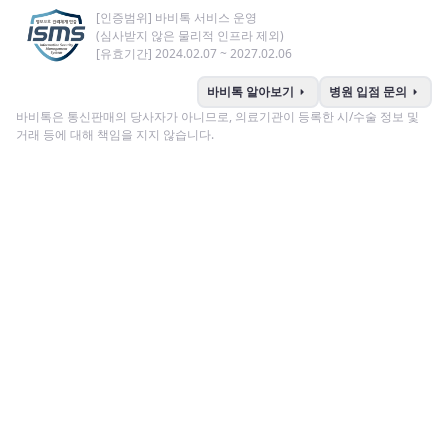
[인증범위] 바비톡 서비스 운영
(심사받지 않은 물리적 인프라 제외)
[유효기간] 2024.02.07 ~ 2027.02.06
arrow_right
arrow_right
바비톡 알아보기
병원 입점 문의
바비톡은 통신판매의 당사자가 아니므로, 의료기관이 등록한 시/수술 정보 및
거래 등에 대해 책임을 지지 않습니다.