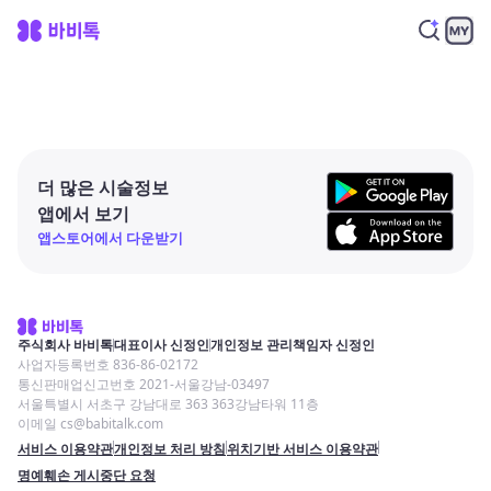
더 많은 시술정보
앱에서 보기
앱스토어에서 다운받기
주식회사 바비톡
대표이사 신정인
개인정보 관리책임자 신정인
사업자등록번호 836-86-02172
통신판매업신고번호 2021-서울강남-03497
서울특별시 서초구 강남대로 363 363강남타워 11층
이메일 cs@babitalk.com
서비스 이용약관
개인정보 처리 방침
위치기반 서비스 이용약관
명예훼손 게시중단 요청