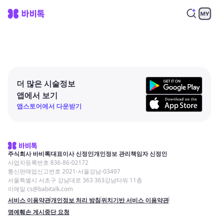
더 많은 시술정보
앱에서 보기
앱스토어에서 다운받기
주식회사 바비톡
대표이사 신정인
개인정보 관리책임자 신정인
사업자등록번호 836-86-02172
통신판매업신고번호 2021-서울강남-03497
서울특별시 서초구 강남대로 363 363강남타워 11층
이메일 cs@babitalk.com
서비스 이용약관
개인정보 처리 방침
위치기반 서비스 이용약관
명예훼손 게시중단 요청