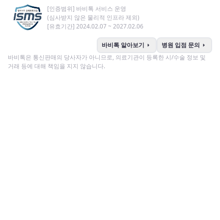
[인증범위] 바비톡 서비스 운영
(심사받지 않은 물리적 인프라 제외)
[유효기간] 2024.02.07 ~ 2027.02.06
arrow_right
arrow_right
바비톡 알아보기
병원 입점 문의
바비톡은 통신판매의 당사자가 아니므로, 의료기관이 등록한 시/수술 정보 및
거래 등에 대해 책임을 지지 않습니다.