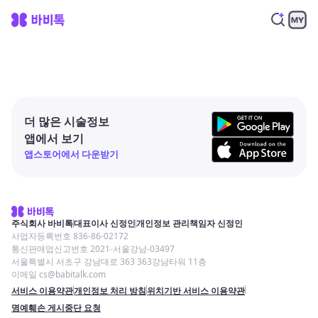
더 많은 시술정보
앱에서 보기
앱스토어에서 다운받기
주식회사 바비톡
대표이사 신정인
개인정보 관리책임자 신정인
사업자등록번호 836-86-02172
통신판매업신고번호 2021-서울강남-03497
서울특별시 서초구 강남대로 363 363강남타워 11층
이메일 cs@babitalk.com
서비스 이용약관
개인정보 처리 방침
위치기반 서비스 이용약관
명예훼손 게시중단 요청