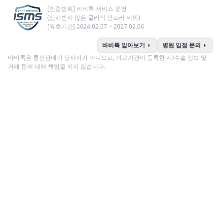
[인증범위] 바비톡 서비스 운영
(심사받지 않은 물리적 인프라 제외)
[유효기간] 2024.02.07 ~ 2027.02.06
arrow_right
arrow_right
바비톡 알아보기
병원 입점 문의
바비톡은 통신판매의 당사자가 아니므로, 의료기관이 등록한 시/수술 정보 및
거래 등에 대해 책임을 지지 않습니다.