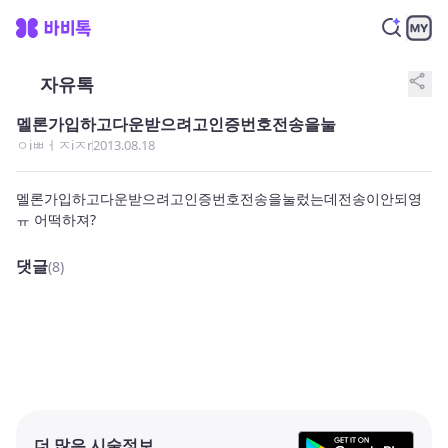
share
자유톡
멜론가입하고다운받으려고인증번호전송을눌
ㅇiㅃㅓㅈiㅈr
2013.08.18
멜론가입하고다운받으려고인증번호전송을눌렀는데전송이안되영
ㅠ 어떡하져?
댓글
(8)
더 많은 시술정보