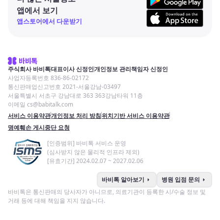
앱에서 보기
앱스토어에서 다운받기
주식회사 바비톡
대표이사 신정인
개인정보 관리책임자 신정인
사업자등록번호 836-86-02172
통신판매업신고번호 2021-서울강남-03497
서울특별시 서초구 강남대로 363 363강남타워 11층
이메일 cs@babitalk.com
서비스 이용약관
개인정보 처리 방침
위치기반 서비스 이용약관
명예훼손 게시중단 요청
[인증범위] 바비톡 서비스 운영
(심사받지 않은 물리적 인프라 제외)
[유효기간] 2024.02.07 ~ 2027.02.06
arrow_right
arrow_right
바비톡 알아보기
병원 입점 문의
바비톡은 통신판매의 당사자가 아니므로, 의료기관이 등록한 시/수술 정보 및
거래 등에 대해 책임을 지지 않습니다.