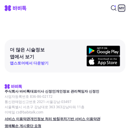
더 많은 시술정보
앱에서 보기
앱스토어에서 다운받기
주식회사 바비톡
대표이사 신정인
개인정보 관리책임자 신정인
사업자등록번호 836-86-02172
통신판매업신고번호 2021-서울강남-03497
서울특별시 서초구 강남대로 363 363강남타워 11층
이메일 cs@babitalk.com
서비스 이용약관
개인정보 처리 방침
위치기반 서비스 이용약관
명예훼손 게시중단 요청