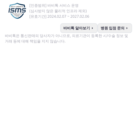
[인증범위] 바비톡 서비스 운영
(심사받지 않은 물리적 인프라 제외)
[유효기간] 2024.02.07 ~ 2027.02.06
arrow_right
arrow_right
바비톡 알아보기
병원 입점 문의
바비톡은 통신판매의 당사자가 아니므로, 의료기관이 등록한 시/수술 정보 및
거래 등에 대해 책임을 지지 않습니다.