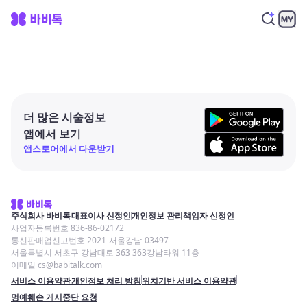
더 많은 시술정보
앱에서 보기
앱스토어에서 다운받기
주식회사 바비톡
대표이사 신정인
개인정보 관리책임자 신정인
사업자등록번호 836-86-02172
통신판매업신고번호 2021-서울강남-03497
서울특별시 서초구 강남대로 363 363강남타워 11층
이메일 cs@babitalk.com
서비스 이용약관
개인정보 처리 방침
위치기반 서비스 이용약관
명예훼손 게시중단 요청