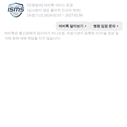
[인증범위] 바비톡 서비스 운영
(심사받지 않은 물리적 인프라 제외)
[유효기간] 2024.02.07 ~ 2027.02.06
arrow_right
arrow_right
바비톡 알아보기
병원 입점 문의
바비톡은 통신판매의 당사자가 아니므로, 의료기관이 등록한 시/수술 정보 및
거래 등에 대해 책임을 지지 않습니다.