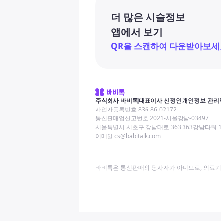
더 많은 시술정보
앱에서 보기
QR을 스캔하여 다운받아보세
주식회사 바비톡
대표이사 신정인
개인정보 관리
사업자등록번호 836-86-02172
통신판매업신고번호 2021-서울강남-03497
서울특별시 서초구 강남대로 363 363강남타워 
이메일 cs@babitalk.com
바비톡은 통신판매의 당사자가 아니므로, 의료기관