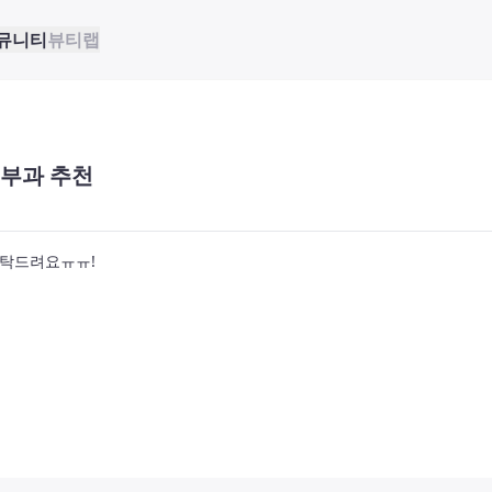
뮤니티
뷰티랩
부과 추천
부탁드려요ㅠㅠ!