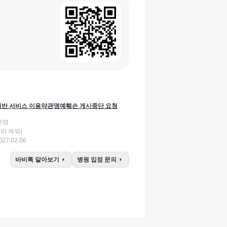
반 서비스 이용약관
명예훼손 게시중단 요청
운영
라 제외)
27.02.06
arrow_right
arrow_right
바비톡 알아보기
병원 입점 문의