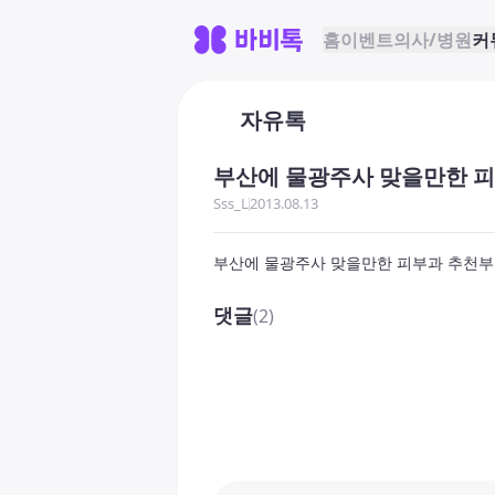
홈
이벤트
의사/병원
커
자유톡
부산에 물광주사 맞을만한 피
Sss_L
2013.08.13
부산에 물광주사 맞을만한 피부과 추천
댓글
(2)