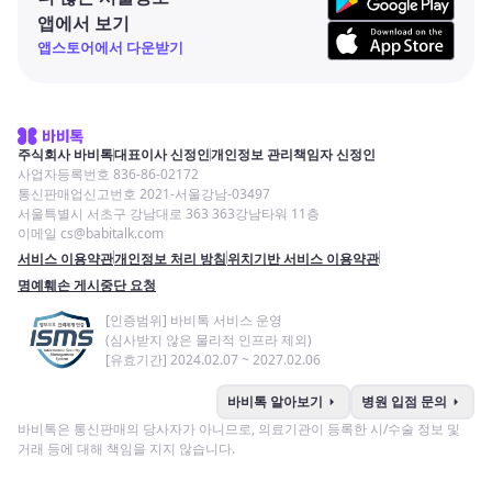
앱에서 보기
앱스토어에서 다운받기
주식회사 바비톡
대표이사 신정인
개인정보 관리책임자 신정인
사업자등록번호 836-86-02172
통신판매업신고번호 2021-서울강남-03497
서울특별시 서초구 강남대로 363 363강남타워 11층
이메일 cs@babitalk.com
서비스 이용약관
개인정보 처리 방침
위치기반 서비스 이용약관
명예훼손 게시중단 요청
[인증범위] 바비톡 서비스 운영
(심사받지 않은 물리적 인프라 제외)
[유효기간] 2024.02.07 ~ 2027.02.06
arrow_right
arrow_right
바비톡 알아보기
병원 입점 문의
바비톡은 통신판매의 당사자가 아니므로, 의료기관이 등록한 시/수술 정보 및
거래 등에 대해 책임을 지지 않습니다.