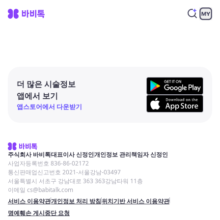
더 많은 시술정보
앱에서 보기
앱스토어에서 다운받기
주식회사 바비톡
대표이사 신정인
개인정보 관리책임자 신정인
사업자등록번호 836-86-02172
통신판매업신고번호 2021-서울강남-03497
서울특별시 서초구 강남대로 363 363강남타워 11층
이메일 cs@babitalk.com
서비스 이용약관
개인정보 처리 방침
위치기반 서비스 이용약관
명예훼손 게시중단 요청