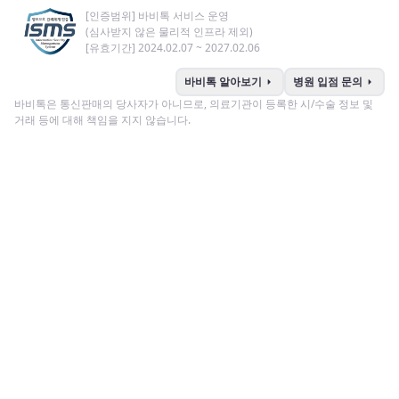
[인증범위] 바비톡 서비스 운영
(심사받지 않은 물리적 인프라 제외)
[유효기간] 2024.02.07 ~ 2027.02.06
arrow_right
arrow_right
바비톡 알아보기
병원 입점 문의
바비톡은 통신판매의 당사자가 아니므로, 의료기관이 등록한 시/수술 정보 및
거래 등에 대해 책임을 지지 않습니다.