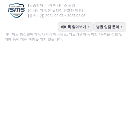
[인증범위] 바비톡 서비스 운영
(심사받지 않은 물리적 인프라 제외)
[유효기간] 2024.02.07 ~ 2027.02.06
arrow_right
arrow_right
바비톡 알아보기
병원 입점 문의
바비톡은 통신판매의 당사자가 아니므로, 의료기관이 등록한 시/수술 정보 및
거래 등에 대해 책임을 지지 않습니다.