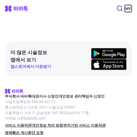
더 많은 시술정보
앱에서 보기
앱스토어에서 다운받기
주식회사 바비톡
대표이사 신정인
개인정보 관리책임자 신정인
사업자등록번호 836-86-02172
통신판매업신고번호 2021-서울강남-03497
서울특별시 서초구 강남대로 363 363강남타워 11층
이메일 cs@babitalk.com
서비스 이용약관
개인정보 처리 방침
위치기반 서비스 이용약관
명예훼손 게시중단 요청