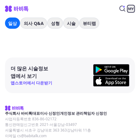
일상
의사 Q&A
성형
시술
뷰티랩
더 많은 시술정보
앱에서 보기
앱스토어에서 다운받기
주식회사 바비톡
대표이사 신정인
개인정보 관리책임자 신정인
사업자등록번호 836-86-02172
통신판매업신고번호 2021-서울강남-03497
서울특별시 서초구 강남대로 363 363강남타워 11층
이메일 cs@babitalk.com