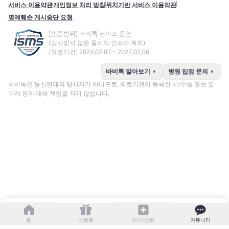
서비스 이용약관
개인정보 처리 방침
위치기반 서비스 이용약관
명예훼손 게시중단 요청
[인증범위] 바비톡 서비스 운영
(심사받지 않은 물리적 인프라 제외)
[유효기간] 2024.02.07 ~ 2027.02.06
arrow_right
arrow_right
바비톡 알아보기
병원 입점 문의
바비톡은 통신판매의 당사자가 아니므로, 의료기관이 등록한 시/수술 정보 및
거래 등에 대해 책임을 지지 않습니다.
이벤트
커뮤니티
홈
의사/병원