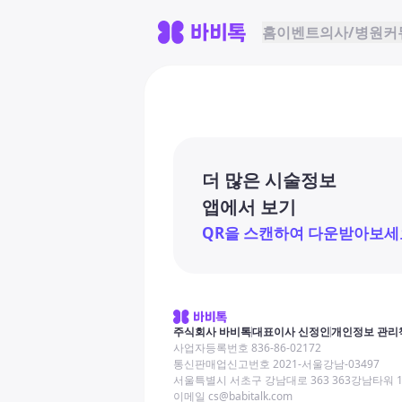
홈
이벤트
의사/병원
커
더 많은 시술정보
앱에서 보기
QR을 스캔하여 다운받아보세
주식회사 바비톡
대표이사 신정인
개인정보 관리
사업자등록번호 836-86-02172
통신판매업신고번호 2021-서울강남-03497
서울특별시 서초구 강남대로 363 363강남타워 
이메일 cs@babitalk.com