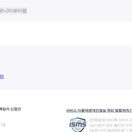
뮤니티
뷰티랩
요
책임자 신정인
서비스 이용약관
개인정보 처리 방침
위치기
[인증범위] 바비톡 서비스 
11층
(심사받지 않은 물리적 인프
[유효기간] 2024.02.07 ~ 20