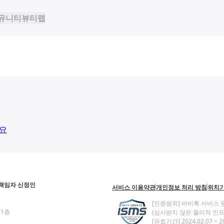
뮤니티
뷰티랩
요
책임자 신정인
서비스 이용약관
개인정보 처리 방침
위치기
[인증범위] 바비톡 서비스 
11층
(심사받지 않은 물리적 인프
[유효기간] 2024.02.07 ~ 20