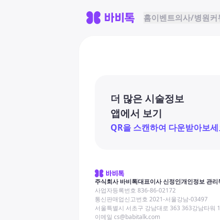
홈
이벤트
의사/병원
커
더 많은 시술정보
앱에서 보기
QR을 스캔하여 다운받아보세
주식회사 바비톡
대표이사 신정인
개인정보 관리
사업자등록번호 836-86-02172
통신판매업신고번호 2021-서울강남-03497
서울특별시 서초구 강남대로 363 363강남타워 
이메일 cs@babitalk.com