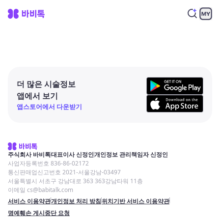
더 많은 시술정보
앱에서 보기
앱스토어에서 다운받기
주식회사 바비톡
대표이사 신정인
개인정보 관리책임자 신정인
사업자등록번호 836-86-02172
통신판매업신고번호 2021-서울강남-03497
서울특별시 서초구 강남대로 363 363강남타워 11층
이메일 cs@babitalk.com
서비스 이용약관
개인정보 처리 방침
위치기반 서비스 이용약관
명예훼손 게시중단 요청