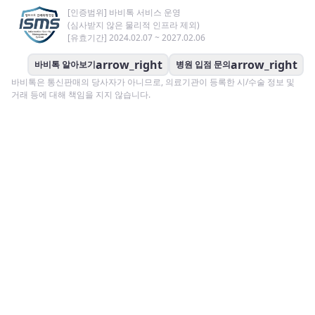
[인증범위] 바비톡 서비스 운영
(심사받지 않은 물리적 인프라 제외)
[유효기간] 2024.02.07 ~ 2027.02.06
arrow_right
arrow_right
바비톡 알아보기
병원 입점 문의
바비톡은 통신판매의 당사자가 아니므로, 의료기관이 등록한 시/수술 정보 및
거래 등에 대해 책임을 지지 않습니다.