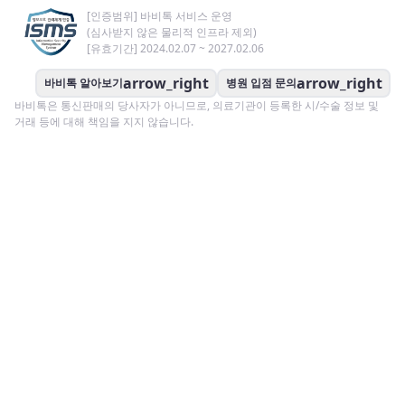
[인증범위] 바비톡 서비스 운영
(심사받지 않은 물리적 인프라 제외)
[유효기간] 2024.02.07 ~ 2027.02.06
arrow_right
arrow_right
바비톡 알아보기
병원 입점 문의
바비톡은 통신판매의 당사자가 아니므로, 의료기관이 등록한 시/수술 정보 및
거래 등에 대해 책임을 지지 않습니다.