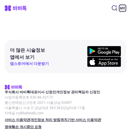
더 많은 시술정보
앱에서 보기
앱스토어에서 다운받기
주식회사 바비톡
대표이사 신정인
개인정보 관리책임자 신정인
사업자등록번호 836-86-02172
통신판매업신고번호 2021-서울강남-03497
서울특별시 서초구 강남대로 363 363강남타워 11층
이메일 cs@babitalk.com
서비스 이용약관
개인정보 처리 방침
위치기반 서비스 이용약관
명예훼손 게시중단 요청