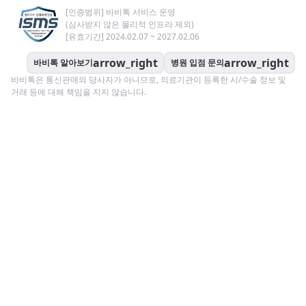
[인증범위] 바비톡 서비스 운영
(심사받지 않은 물리적 인프라 제외)
[유효기간] 2024.02.07 ~ 2027.02.06
arrow_right
arrow_right
바비톡 알아보기
병원 입점 문의
바비톡은 통신판매의 당사자가 아니므로, 의료기관이 등록한 시/수술 정보 및
거래 등에 대해 책임을 지지 않습니다.