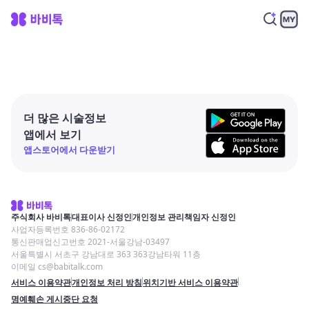
더 많은 시술정보
앱에서 보기
앱스토어에서 다운받기
주식회사 바비톡
대표이사 신정인
개인정보 관리책임자 신정인
사업자등록번호 836-86-02172
통신판매업신고번호 2021-서울강남-03497
서울특별시 서초구 강남대로 363 363강남타워 11층
이메일 cs@babitalk.com
서비스 이용약관
개인정보 처리 방침
위치기반 서비스 이용약관
명예훼손 게시중단 요청