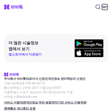
더 많은 시술정보
앱에서 보기
앱스토어에서 다운받기
주식회사 바비톡
대표이사 신정인
개인정보 관리책임자 신정인
사업자등록번호 836-86-02172
통신판매업신고번호 2021-서울강남-03497
서울특별시 서초구 강남대로 363 363강남타워 11층
이메일 cs@babitalk.com
서비스 이용약관
개인정보 처리 방침
위치기반 서비스 이용약관
명예훼손 게시중단 요청