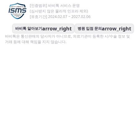
[인증범위] 바비톡 서비스 운영
(심사받지 않은 물리적 인프라 제외)
[유효기간] 2024.02.07 ~ 2027.02.06
arrow_right
arrow_right
바비톡 알아보기
병원 입점 문의
바비톡은 통신판매의 당사자가 아니므로, 의료기관이 등록한 시/수술 정보 및
거래 등에 대해 책임을 지지 않습니다.