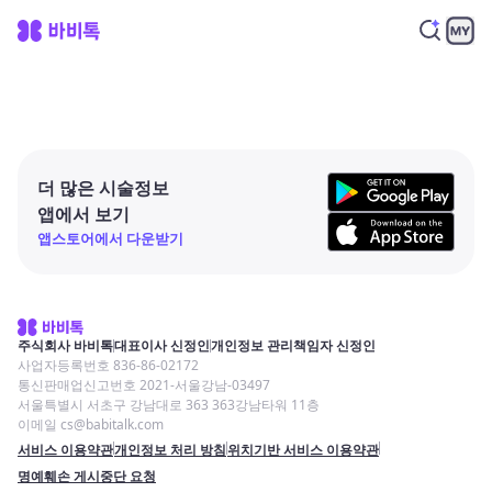
더 많은 시술정보
앱에서 보기
앱스토어에서 다운받기
주식회사 바비톡
대표이사 신정인
개인정보 관리책임자 신정인
사업자등록번호 836-86-02172
통신판매업신고번호 2021-서울강남-03497
서울특별시 서초구 강남대로 363 363강남타워 11층
이메일 cs@babitalk.com
서비스 이용약관
개인정보 처리 방침
위치기반 서비스 이용약관
명예훼손 게시중단 요청