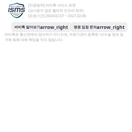
[인증범위] 바비톡 서비스 운영
(심사받지 않은 물리적 인프라 제외)
[유효기간] 2024.02.07 ~ 2027.02.06
arrow_right
arrow_right
바비톡 알아보기
병원 입점 문의
바비톡은 통신판매의 당사자가 아니므로, 의료기관이 등록한 시/수술 정보 및
거래 등에 대해 책임을 지지 않습니다.