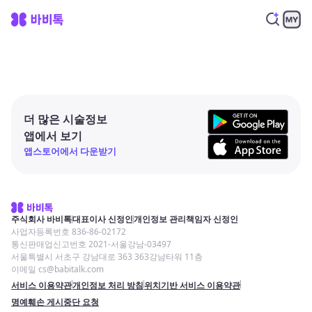
더 많은 시술정보
앱에서 보기
앱스토어에서 다운받기
주식회사 바비톡
대표이사 신정인
개인정보 관리책임자 신정인
사업자등록번호 836-86-02172
통신판매업신고번호 2021-서울강남-03497
서울특별시 서초구 강남대로 363 363강남타워 11층
이메일 cs@babitalk.com
서비스 이용약관
개인정보 처리 방침
위치기반 서비스 이용약관
명예훼손 게시중단 요청