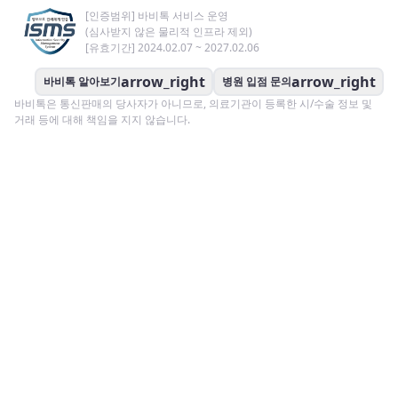
[인증범위] 바비톡 서비스 운영
(심사받지 않은 물리적 인프라 제외)
[유효기간] 2024.02.07 ~ 2027.02.06
arrow_right
arrow_right
바비톡 알아보기
병원 입점 문의
바비톡은 통신판매의 당사자가 아니므로, 의료기관이 등록한 시/수술 정보 및
거래 등에 대해 책임을 지지 않습니다.