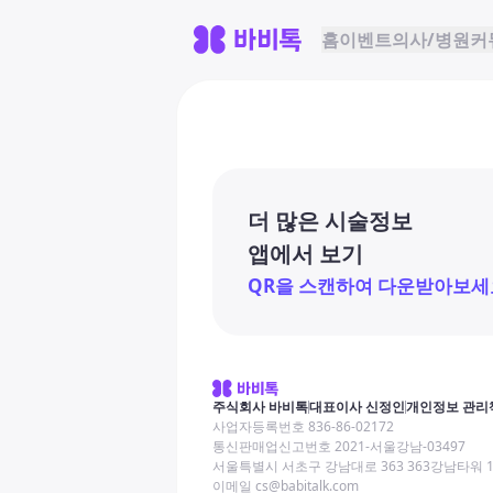
홈
이벤트
의사/병원
커
더 많은 시술정보
앱에서 보기
QR을 스캔하여 다운받아보세
주식회사 바비톡
대표이사 신정인
개인정보 관리
사업자등록번호 836-86-02172
통신판매업신고번호 2021-서울강남-03497
서울특별시 서초구 강남대로 363 363강남타워 
이메일 cs@babitalk.com