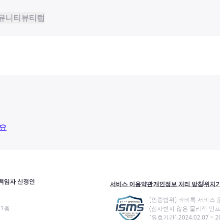
뮤니티
뷰티랩
요
책임자 신정인
서비스 이용약관
개인정보 처리 방침
위치기
[인증범위] 바비톡 서비스 
11층
(심사받지 않은 물리적 인프
[유효기간] 2024.02.07 ~ 20