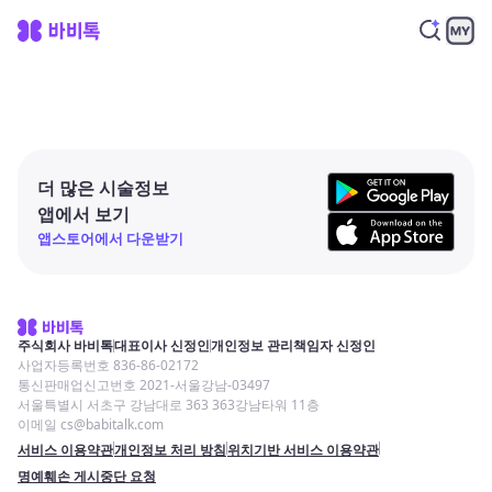
더 많은 시술정보
앱에서 보기
앱스토어에서 다운받기
주식회사 바비톡
대표이사 신정인
개인정보 관리책임자 신정인
사업자등록번호 836-86-02172
통신판매업신고번호 2021-서울강남-03497
서울특별시 서초구 강남대로 363 363강남타워 11층
이메일 cs@babitalk.com
서비스 이용약관
개인정보 처리 방침
위치기반 서비스 이용약관
명예훼손 게시중단 요청