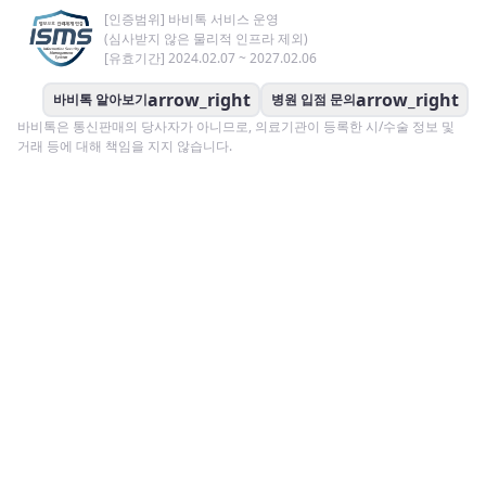
[인증범위] 바비톡 서비스 운영
(심사받지 않은 물리적 인프라 제외)
[유효기간] 2024.02.07 ~ 2027.02.06
arrow_right
arrow_right
바비톡 알아보기
병원 입점 문의
바비톡은 통신판매의 당사자가 아니므로, 의료기관이 등록한 시/수술 정보 및
거래 등에 대해 책임을 지지 않습니다.