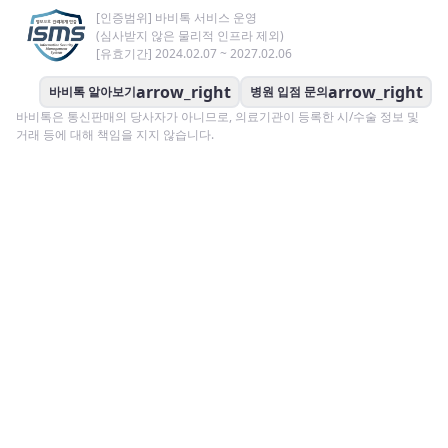
[인증범위] 바비톡 서비스 운영
(심사받지 않은 물리적 인프라 제외)
[유효기간] 2024.02.07 ~ 2027.02.06
arrow_right
arrow_right
바비톡 알아보기
병원 입점 문의
바비톡은 통신판매의 당사자가 아니므로, 의료기관이 등록한 시/수술 정보 및
거래 등에 대해 책임을 지지 않습니다.