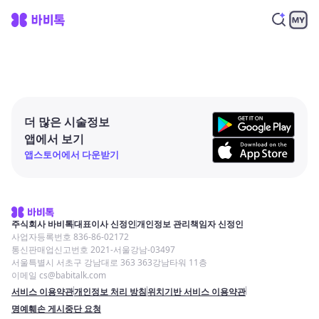
더 많은 시술정보
앱에서 보기
앱스토어에서 다운받기
주식회사 바비톡
대표이사 신정인
개인정보 관리책임자 신정인
사업자등록번호 836-86-02172
통신판매업신고번호 2021-서울강남-03497
서울특별시 서초구 강남대로 363 363강남타워 11층
이메일 cs@babitalk.com
서비스 이용약관
개인정보 처리 방침
위치기반 서비스 이용약관
명예훼손 게시중단 요청