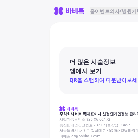
홈
이벤트
의사/병원
커
더 많은 시술정보
앱에서 보기
QR을 스캔하여 다운받아보세
주식회사 바비톡
대표이사 신정인
개인정보 관리
사업자등록번호 836-86-02172
통신판매업신고번호 2021-서울강남-03497
서울특별시 서초구 강남대로 363 363강남타워 
이메일 cs@babitalk.com