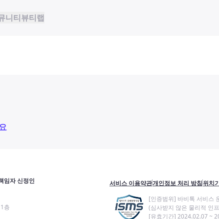
뮤니티
뷰티랩
요
책임자 신정인
서비스 이용약관
개인정보 처리 방침
위치기
[인증범위] 바비톡 서비스 
11층
(심사받지 않은 물리적 인프
[유효기간] 2024.02.07 ~ 20