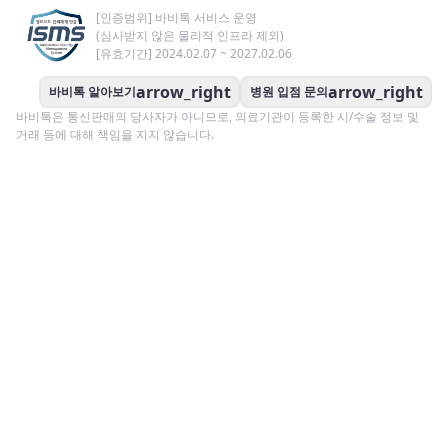
[인증범위] 바비톡 서비스 운영
(심사받지 않은 물리적 인프라 제외)
[유효기간] 2024.02.07 ~ 2027.02.06
arrow_right
arrow_right
바비톡 알아보기
병원 입점 문의
바비톡은 통신판매의 당사자가 아니므로, 의료기관이 등록한 시/수술 정보 및
거래 등에 대해 책임을 지지 않습니다.