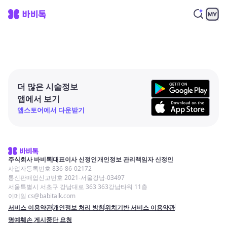
더 많은 시술정보
앱에서 보기
앱스토어에서 다운받기
주식회사 바비톡
대표이사 신정인
개인정보 관리책임자 신정인
사업자등록번호 836-86-02172
통신판매업신고번호 2021-서울강남-03497
서울특별시 서초구 강남대로 363 363강남타워 11층
이메일 cs@babitalk.com
서비스 이용약관
개인정보 처리 방침
위치기반 서비스 이용약관
명예훼손 게시중단 요청