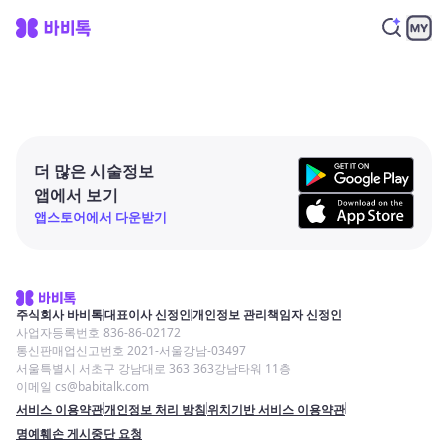
더 많은 시술정보
앱에서 보기
앱스토어에서 다운받기
주식회사 바비톡
대표이사 신정인
개인정보 관리책임자 신정인
사업자등록번호 836-86-02172
통신판매업신고번호 2021-서울강남-03497
서울특별시 서초구 강남대로 363 363강남타워 11층
이메일 cs@babitalk.com
서비스 이용약관
개인정보 처리 방침
위치기반 서비스 이용약관
명예훼손 게시중단 요청