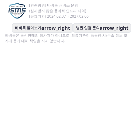
[인증범위] 바비톡 서비스 운영
(심사받지 않은 물리적 인프라 제외)
[유효기간] 2024.02.07 ~ 2027.02.06
arrow_right
arrow_right
바비톡 알아보기
병원 입점 문의
바비톡은 통신판매의 당사자가 아니므로, 의료기관이 등록한 시/수술 정보 및
거래 등에 대해 책임을 지지 않습니다.