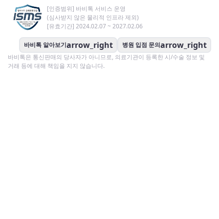
[인증범위] 바비톡 서비스 운영
(심사받지 않은 물리적 인프라 제외)
[유효기간] 2024.02.07 ~ 2027.02.06
arrow_right
arrow_right
바비톡 알아보기
병원 입점 문의
바비톡은 통신판매의 당사자가 아니므로, 의료기관이 등록한 시/수술 정보 및
거래 등에 대해 책임을 지지 않습니다.