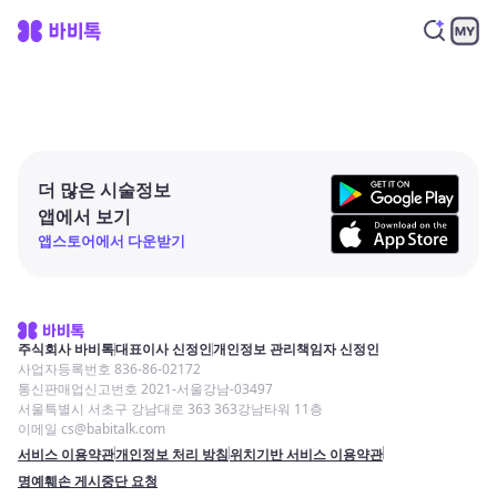
더 많은 시술정보
앱에서 보기
앱스토어에서 다운받기
주식회사 바비톡
대표이사 신정인
개인정보 관리책임자 신정인
사업자등록번호 836-86-02172
통신판매업신고번호 2021-서울강남-03497
서울특별시 서초구 강남대로 363 363강남타워 11층
이메일 cs@babitalk.com
서비스 이용약관
개인정보 처리 방침
위치기반 서비스 이용약관
명예훼손 게시중단 요청