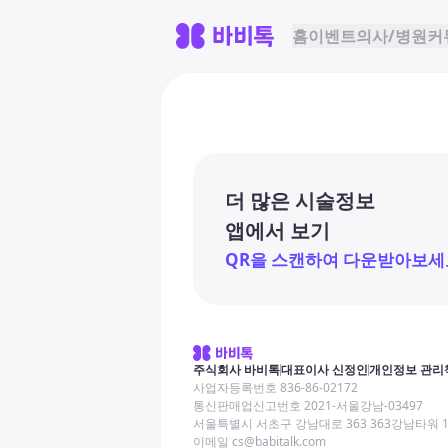
홈
이벤트
의사/병원
커
더 많은 시술정보
앱에서 보기
QR을 스캔하여 다운받아보세
주식회사 바비톡
대표이사 신정인
개인정보 관리
사업자등록번호 836-86-02172
통신판매업신고번호 2021-서울강남-03497
서울특별시 서초구 강남대로 363 363강남타워 
이메일 cs@babitalk.com