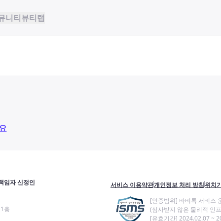
뮤니티
뷰티랩
요
책임자 신정인
서비스 이용약관
개인정보 처리 방침
위치기
[인증범위] 바비톡 서비스 
11층
(심사받지 않은 물리적 인프
[유효기간] 2024.02.07 ~ 20