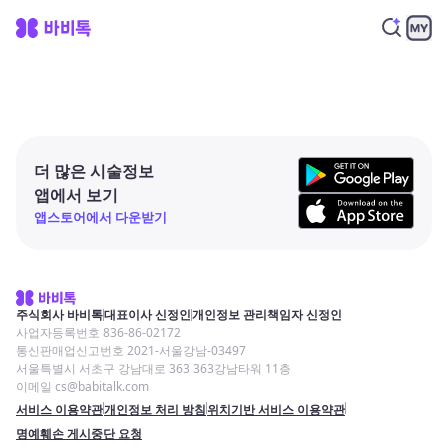
더 많은 시술정보
앱에서 보기
앱스토어에서 다운받기
주식회사 바비톡
대표이사 신정인
개인정보 관리책임자 신정인
사업자등록번호 836-86-02172
통신판매업신고번호 2021-서울강남-03497
서울특별시 서초구 강남대로 363 363강남타워 11층
이메일 cs@babitalk.com
서비스 이용약관
개인정보 처리 방침
위치기반 서비스 이용약관
명예훼손 게시중단 요청