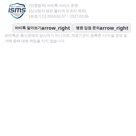
[인증범위] 바비톡 서비스 운영
(심사받지 않은 물리적 인프라 제외)
[유효기간] 2024.02.07 ~ 2027.02.06
arrow_right
arrow_right
바비톡 알아보기
병원 입점 문의
바비톡은 통신판매의 당사자가 아니므로, 의료기관이 등록한 시/수술 정보 및
거래 등에 대해 책임을 지지 않습니다.