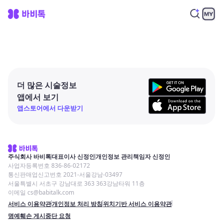
더 많은 시술정보
앱에서 보기
앱스토어에서 다운받기
주식회사 바비톡
대표이사 신정인
개인정보 관리책임자 신정인
사업자등록번호 836-86-02172
통신판매업신고번호 2021-서울강남-03497
서울특별시 서초구 강남대로 363 363강남타워 11층
이메일 cs@babitalk.com
서비스 이용약관
개인정보 처리 방침
위치기반 서비스 이용약관
명예훼손 게시중단 요청