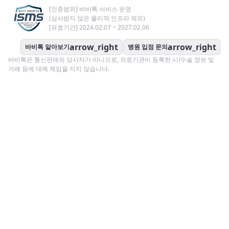
[인증범위] 바비톡 서비스 운영
(심사받지 않은 물리적 인프라 제외)
[유효기간] 2024.02.07 ~ 2027.02.06
arrow_right
arrow_right
바비톡 알아보기
병원 입점 문의
바비톡은 통신판매의 당사자가 아니므로, 의료기관이 등록한 시/수술 정보 및
거래 등에 대해 책임을 지지 않습니다.