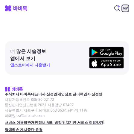
더 많은 시술정보
앱에서 보기
앱스토어에서 다운받기
주식회사 바비톡
대표이사 신정인
개인정보 관리책임자 신정인
사업자등록번호 836-86-02172
통신판매업신고번호 2021-서울강남-03497
서울특별시 서초구 강남대로 363 363강남타워 11층
이메일 cs@babitalk.com
서비스 이용약관
개인정보 처리 방침
위치기반 서비스 이용약관
명예훼손 게시중단 요청