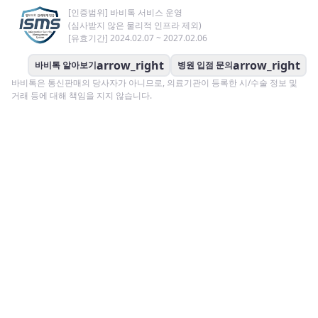
[인증범위] 바비톡 서비스 운영
(심사받지 않은 물리적 인프라 제외)
[유효기간] 2024.02.07 ~ 2027.02.06
arrow_right
arrow_right
바비톡 알아보기
병원 입점 문의
바비톡은 통신판매의 당사자가 아니므로, 의료기관이 등록한 시/수술 정보 및
거래 등에 대해 책임을 지지 않습니다.