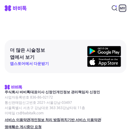
더 많은 시술정보
앱에서 보기
앱스토어에서 다운받기
주식회사 바비톡
대표이사 신정인
개인정보 관리책임자 신정인
사업자등록번호 836-86-02172
통신판매업신고번호 2021-서울강남-03497
서울특별시 서초구 강남대로 363 363강남타워 11층
이메일 cs@babitalk.com
서비스 이용약관
개인정보 처리 방침
위치기반 서비스 이용약관
명예훼손 게시중단 요청