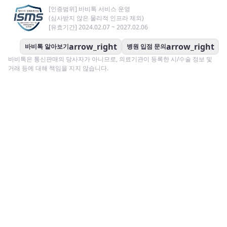
[인증범위] 바비톡 서비스 운영
(심사받지 않은 물리적 인프라 제외)
[유효기간] 2024.02.07 ~ 2027.02.06
arrow_right
arrow_right
바비톡 알아보기
병원 입점 문의
바비톡은 통신판매의 당사자가 아니므로, 의료기관이 등록한 시/수술 정보 및
거래 등에 대해 책임을 지지 않습니다.