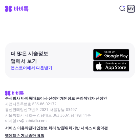
더 많은 시술정보
앱에서 보기
앱스토어에서 다운받기
주식회사 바비톡
대표이사 신정인
개인정보 관리책임자 신정인
사업자등록번호 836-86-02172
통신판매업신고번호 2021-서울강남-03497
서울특별시 서초구 강남대로 363 363강남타워 11층
이메일 cs@babitalk.com
서비스 이용약관
개인정보 처리 방침
위치기반 서비스 이용약관
명예훼손 게시중단 요청