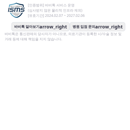
[인증범위] 바비톡 서비스 운영
(심사받지 않은 물리적 인프라 제외)
[유효기간] 2024.02.07 ~ 2027.02.06
arrow_right
arrow_right
바비톡 알아보기
병원 입점 문의
바비톡은 통신판매의 당사자가 아니므로, 의료기관이 등록한 시/수술 정보 및
거래 등에 대해 책임을 지지 않습니다.