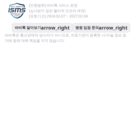
[인증범위] 바비톡 서비스 운영
(심사받지 않은 물리적 인프라 제외)
[유효기간] 2024.02.07 ~ 2027.02.06
arrow_right
arrow_right
바비톡 알아보기
병원 입점 문의
바비톡은 통신판매의 당사자가 아니므로, 의료기관이 등록한 시/수술 정보 및
거래 등에 대해 책임을 지지 않습니다.