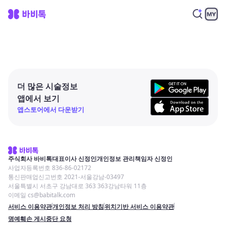
더 많은 시술정보
앱에서 보기
앱스토어에서 다운받기
주식회사 바비톡
대표이사 신정인
개인정보 관리책임자 신정인
사업자등록번호 836-86-02172
통신판매업신고번호 2021-서울강남-03497
서울특별시 서초구 강남대로 363 363강남타워 11층
이메일 cs@babitalk.com
서비스 이용약관
개인정보 처리 방침
위치기반 서비스 이용약관
명예훼손 게시중단 요청