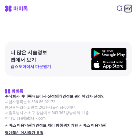
더 많은 시술정보
앱에서 보기
앱스토어에서 다운받기
주식회사 바비톡
대표이사 신정인
개인정보 관리책임자 신정인
사업자등록번호 836-86-02172
통신판매업신고번호 2021-서울강남-03497
서울특별시 서초구 강남대로 363 363강남타워 11층
이메일 cs@babitalk.com
서비스 이용약관
개인정보 처리 방침
위치기반 서비스 이용약관
명예훼손 게시중단 요청