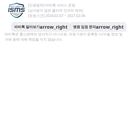
[인증범위] 바비톡 서비스 운영
(심사받지 않은 물리적 인프라 제외)
[유효기간] 2024.02.07 ~ 2027.02.06
arrow_right
arrow_right
바비톡 알아보기
병원 입점 문의
바비톡은 통신판매의 당사자가 아니므로, 의료기관이 등록한 시/수술 정보 및
거래 등에 대해 책임을 지지 않습니다.